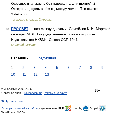
безрадостная жизнь без надежд на улучшение). 2.
Отверстие, щель в чём н., между чем н. П. в ставне.
3.&#8230; …
Толковый словарь Ожегова
ПРОСВЕТ
— паз между досками. Самойлов К. И. Морской
10
словарь. М. Л.: Государственное Военно морское
Издательство НКВМФ Союза ССР, 1941 …
Морской словарь
Страницы
Следующая
→
1
2
3
4
5
6
7
8
9
10
11
12
13
© Академик, 2000-2026
18+
Обратная связь:
Техподдержка
,
Реклама на сайте
👣 Путешествия
Экспорт словарей на сайты
, сделанные на PHP,
Joomla,
Drupal,
WordPress, MODx.