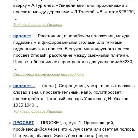
вверху.» А.Тургенев. «Увидели две тени, проходившие в
просвете между деревьями.» Л.Толстой. «В желтом&#8230;
…
Толковый словарь Ушакова
просвет
— Расстояние, в нерабочем положении, между
7
подвижным и фиксированными столами или плитами
гидравлического пресса. В случае многоярусного пресса,
просвет &mdash; расстояние между смежными плитами.
Просвет обеспечивает пространство для удаления&#8230;
…
Справочник технического переводчика
просвет…
— (неол.). Сокращение, употр. в новых сложных
8
словах в знач. просветительный, напр. политпросвет,
просветработа. Толковый словарь Ушакова. Д.Н. Ушаков.
1935 1940 …
Толковый словарь Ушакова
ПРОСВЕТ
— ПРОСВЕТ, а, муж. 1. Проникающий,
9
пробивающийся через что н. луч света или светлая полоса.
П. в тучах, облаках. Жизнь без просвета (перен.: